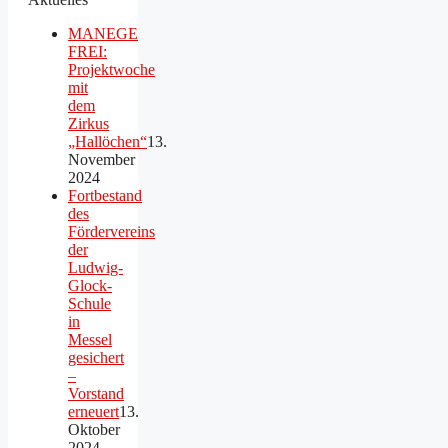
MANEGE
FREI:
Projektwoche
mit
dem
Zirkus
„Hallöchen“
13.
November
2024
Fortbestand
des
Fördervereins
der
Ludwig-
Glock-
Schule
in
Messel
gesichert
–
Vorstand
erneuert
13.
Oktober
2024