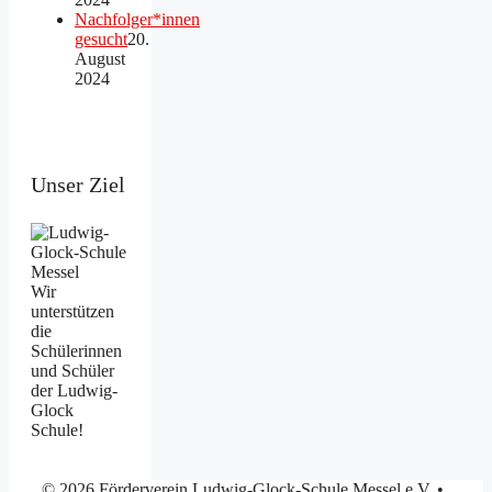
Nachfolger*innen
gesucht
20.
August
2024
Unser Ziel
Wir
unterstützen
die
Schülerinnen
und Schüler
der Ludwig-
Glock
Schule!
© 2026 Förderverein Ludwig-Glock-Schule Messel e.V.
•